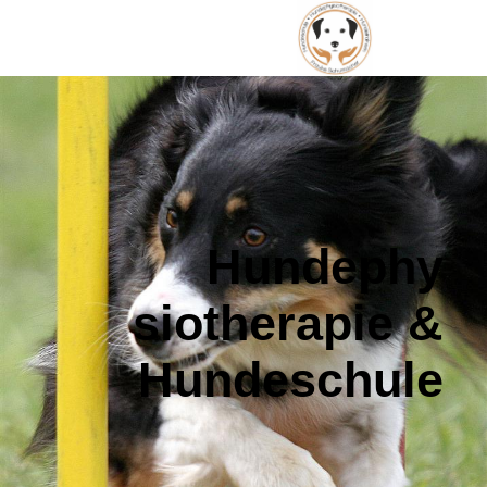
Hundephy
siotherapie &
Hundeschule